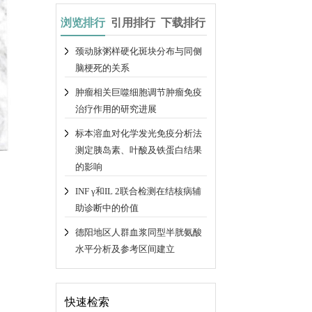
浏览排行
引用排行
下载排行
颈动脉粥样硬化斑块分布与同侧
脑梗死的关系
肿瘤相关巨噬细胞调节肿瘤免疫
治疗作用的研究进展
标本溶血对化学发光免疫分析法
测定胰岛素、叶酸及铁蛋白结果
的影响
INF γ和IL 2联合检测在结核病辅
助诊断中的价值
德阳地区人群血浆同型半胱氨酸
水平分析及参考区间建立
快速检索