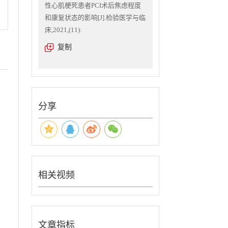
性心肌梗死患者PCI术后焦虑程度
和康复状态的影响[J].检验医学与临
床,2021,(11):
复制
分享
相关视频
文章指标