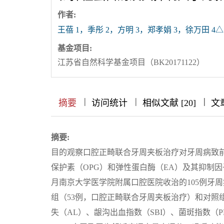
作者:
王蓓 1，季彤 2，方明 3，郑孝娟 3，徐万田 4△
基金项目:
江苏省自然科学基金项目（BK20171122）
|
|
|
|
|
|
|
摘要
访问统计
相似文献 [20]
文
摘要:
目的观察口腔正畸联合牙周夹板治疗对牙周病致前
保护素（OPG）和弹性蛋白酶（EA）及其抑制因子α1
月南京大学医学院附属口腔医院收治的105例牙
组（53例，口腔正畸联合牙周夹板治疗）和对照
失（AL）、龈沟出血指数（SBI）、菌斑指数（PLI