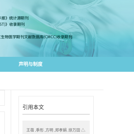
声明与制度
引用本文
王蓓 ,季彤 ,方明 ,郑孝娟 ,徐万田 △.