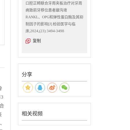
口腔正畸联合牙周夹板治疗对牙周
病致前牙移位患者龈沟液
RANKL、OPG和弹性蛋白酶及其抑
制因子的影响[J].检验医学与临
床,2024,(23):3494-3498
复制
分享
骨
3
合
相关视频
丧
A、