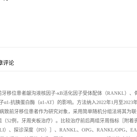
章评论
牙移位患者龈沟液核因子-κB活化因子受体配体（RANKL）、
-抗胰蛋白酶（α1-AT）的影响。方法纳入2022年1月至2023年
周病致前牙移位患者作为研究对象，采用简单随机分组法将其为联
组（52例，牙周夹板治疗）。比较治疗前后两组牙周指标［附着
）、探诊深度（PD）］、RANKL、OPG、RANKL/OPG、E